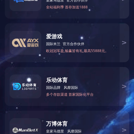
让真实触手可及
TELLYES VIRTUALLY REAL
股票代码 ：
833047
地址：天津市华苑产业区海泰西路18号西6-A座2F、3F
邮编：300384
电话：4006-355-510
022-83711066
传真：022-83711065
Email：tellyes@lfcgua.com
For international business:
info@lfcgua.com