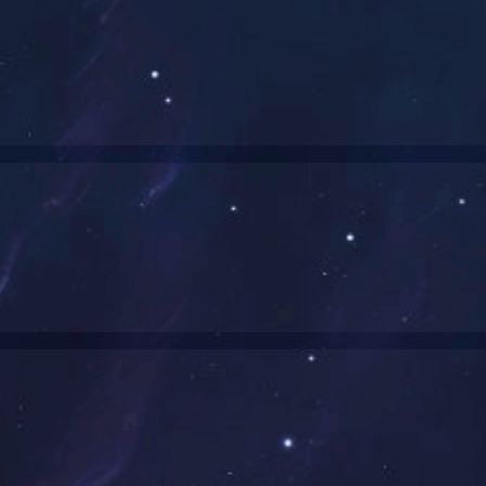
企业荣誉
市科学技术进步一等奖
军队科学进步一等