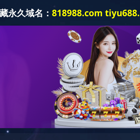
国)
产品中心
技能中心规划设计
乐鱼网站官方站登录入口
战略合作