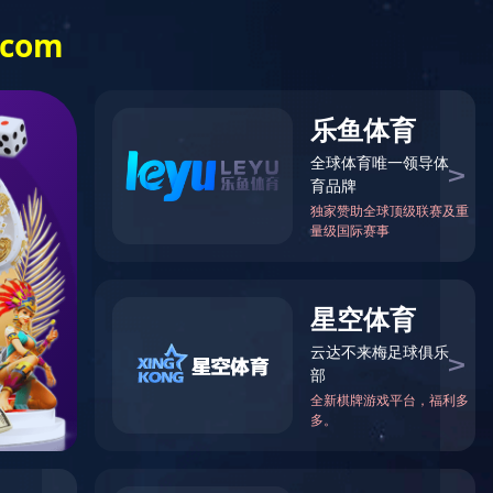
Language
科普基地
关于我们