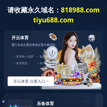
乐鱼网站官方站登录入口
关于天堰
领导关怀