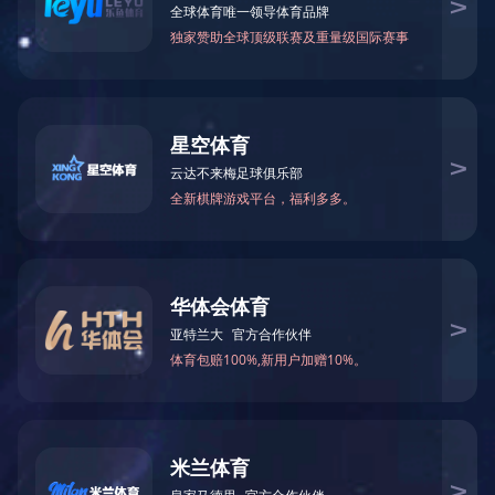
时任国务院总理 温家宝
时任中央政治局常委、全
莅临乐鱼网站官方站登录
国政协主席 李瑞环 莅临
入口-乐鱼online(中国)考
乐鱼网站官方站登录入
察指导
口-乐鱼online(中国)考察
指导
时任中央政治局常委、全
国务院副总理 何立峰 莅
国政协主席 俞正声 莅临
临乐鱼网站官方站登录入
乐鱼网站官方站登录入
口-乐鱼online(中国)考察
口-乐鱼online(中国)考察
指导
指导