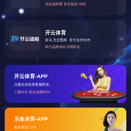
时任中央政治局委员、国
时任中央政治局委员、国
务院副总理 刘延东 莅临
务院副总理 马凯 莅临乐
乐鱼网站官方站登录入
鱼网站官方站登录入口-
口-乐鱼online(中国)考察
乐鱼online(中国)考察指
指导
导
全国政协副主席兼秘书长
中国科学技术协会主席
王东峰 莅临乐鱼网站官
时任科学技术部部长 万
方站登录入口-乐鱼
钢 莅临乐鱼网站官方站
online(中国)考察指导
登录入口-乐鱼online(中