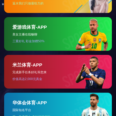
国)考察指导
全国人大常委会副委员
时任中央书记处书记、全
长、中华全国总工会主席
国政协副主席 杜青林 莅
王东明 莅临乐鱼网站官
临乐鱼网站官方站登录入
方站登录入口-乐鱼
口-乐鱼online(中国)考察
online(中国)考察指导
指导
乐鱼网站官方站登录入口-乐鱼online(中国)
上一页
1
2
下一页
尾页