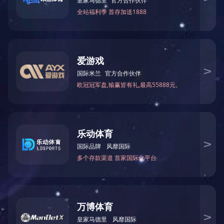
国务院副总理 张国清 莅
时任中共中央军事委员会
临乐鱼网站官方站登录入
委员、中国人民解放军总
口-乐鱼online(中国)考察
参谋长 陈炳德 上将莅临
指导
乐鱼网站官方站登录入
口-乐鱼online(中国)考察
指导